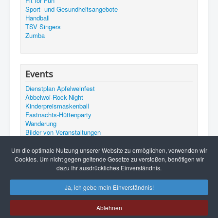
Fit for Fun
Sport- und Gesundheitsangebote
Handball
TSV Singers
Zumba
Events
Dienstplan Apfelweinfest
Äbbelwoi-Rock-Night
Kinderpreismaskenball
Fastnachts-Hüttenparty
Wanderung
Bilder von Veranstaltungen
Bilder vom Apfelweinfest 2015
Termine
Um die optimale Nutzung unserer Website zu ermöglichen, verwenden wir
Unser YouTube Channel
Cookies. Um nicht gegen geltende Gesetze zu verstoßen, benötigen wir
Beerfurther Apfelweinfest
dazu Ihr ausdrückliches Einverständnis.
Ja, ich gebe mein Einverständnis!
Ablehnen