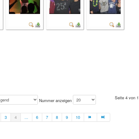
Seite 4 von 1
Nummer anzeigen
3
4
...
6
7
8
9
10